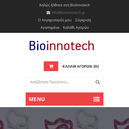
Καλώς ήλθατε στη BioInnotech
info@bioinnotech.gr
Ο Λογαριασμός μου
Σύγκριση
Αγαπημένα
Καλάθι Αγορών
ΚΑΛΑΘΙ ΑΓΟΡΩΝ: (0)