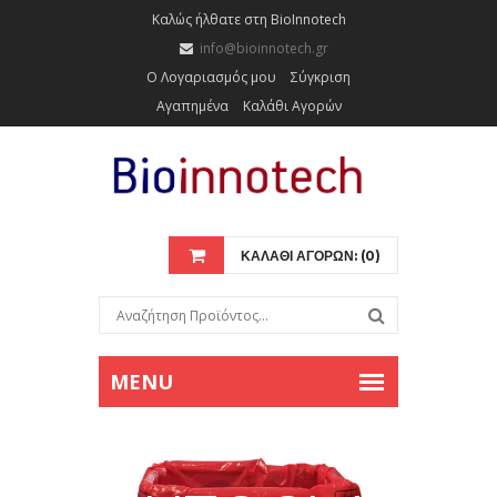
Καλώς ήλθατε στη BioInnotech
info@bioinnotech.gr
Ο Λογαριασμός μου
Σύγκριση
Αγαπημένα
Καλάθι Αγορών
ΚΑΛΑΘΙ ΑΓΟΡΩΝ: (0)