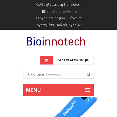
Καλώς ήλθατε στη BioInnotech
info@bioinnotech.gr
Ο Λογαριασμός μου
Σύγκριση
Αγαπημένα
Καλάθι Αγορών
ΚΑΛΑΘΙ ΑΓΟΡΩΝ: (0)