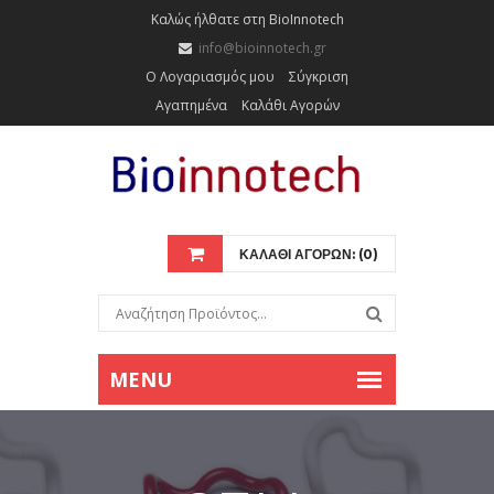
Καλώς ήλθατε στη BioInnotech
info@bioinnotech.gr
Ο Λογαριασμός μου
Σύγκριση
Αγαπημένα
Καλάθι Αγορών
ΚΑΛΑΘΙ ΑΓΟΡΩΝ: (0)