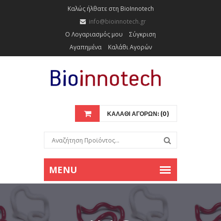
Καλώς ήλθατε στη BioInnotech
info@bioinnotech.gr
Ο Λογαριασμός μου
Σύγκριση
Αγαπημένα
Καλάθι Αγορών
ΚΑΛΑΘΙ ΑΓΟΡΩΝ: (0)