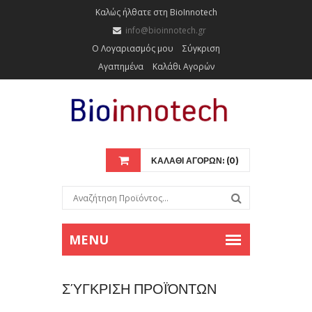
Καλώς ήλθατε στη BioInnotech
info@bioinnotech.gr
Ο Λογαριασμός μου
Σύγκριση
Αγαπημένα
Καλάθι Αγορών
ΚΑΛΑΘΙ ΑΓΟΡΩΝ: (0)
ΣΎΓΚΡΙΣΗ ΠΡΟΪΌΝΤΩΝ